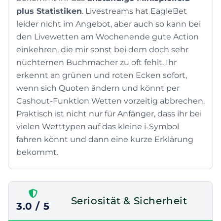
plus Statistiken
. Livestreams hat EagleBet
leider nicht im Angebot, aber auch so kann bei
den Livewetten am Wochenende gute Action
einkehren, die mir sonst bei dem doch sehr
nüchternen Buchmacher zu oft fehlt. Ihr
erkennt an grünen und roten Ecken sofort,
wenn sich Quoten ändern und könnt per
Cashout-Funktion Wetten vorzeitig abbrechen.
Praktisch ist nicht nur für Anfänger, dass ihr bei
vielen Wetttypen auf das kleine i-Symbol
fahren könnt und dann eine kurze Erklärung
bekommt.
Seriosität & Sicherheit
3.0 / 5