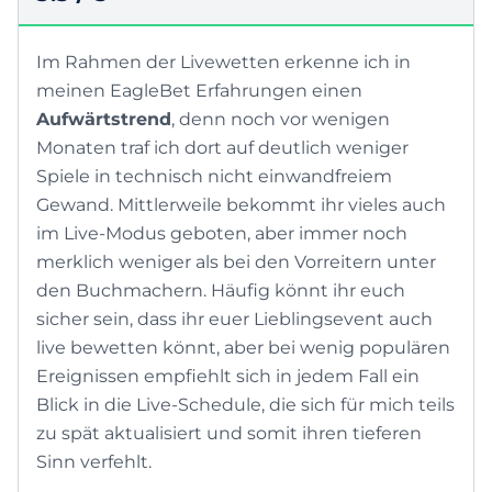
Im Rahmen der Livewetten erkenne ich in
meinen
EagleBet Erfahrungen
einen
Aufwärtstrend
, denn noch vor wenigen
Monaten traf ich dort auf deutlich weniger
Spiele in technisch nicht einwandfreiem
Gewand. Mittlerweile bekommt ihr vieles auch
im Live-Modus geboten, aber immer noch
merklich weniger als bei den Vorreitern unter
den Buchmachern. Häufig könnt ihr euch
sicher sein, dass ihr euer Lieblingsevent auch
live bewetten könnt, aber bei wenig populären
Ereignissen empfiehlt sich in jedem Fall ein
Blick in die Live-Schedule, die sich für mich teils
zu spät aktualisiert und somit ihren tieferen
Sinn verfehlt.