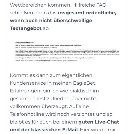
Wettbereichen kommen. Hilfreiche FAQ
schließen dann das
insgesamt ordentliche,
wenn auch nicht überschwellige
Textangebot
ab.
Kommt es dann zum eigentlichen
Kundenservice in meinen
EagleBet
Erfahrungen
, bin ich wie praktisch im
gesamten Test zufrieden, aber nicht
vollkommen überzeugt. Auf eine
Telefonhotline wird noch verzichtet und so
bleibt es für euch bei einem
guten Live-Chat
und der klassischen E-Mail
. Hier wurde mir