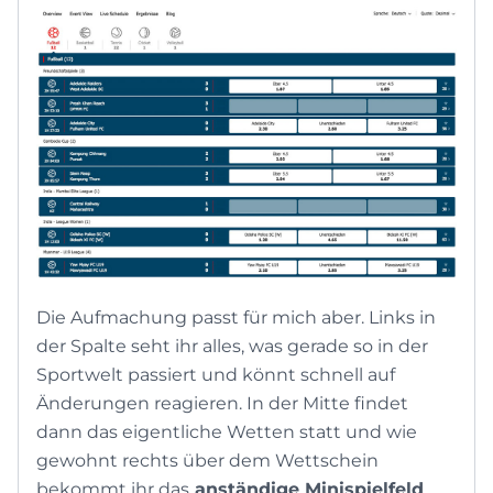
Die Aufmachung passt für mich aber. Links in
der Spalte seht ihr alles, was gerade so in der
Sportwelt passiert und könnt schnell auf
Änderungen reagieren. In der Mitte findet
dann das eigentliche Wetten statt und wie
gewohnt rechts über dem Wettschein
bekommt ihr das
anständige Minispielfeld