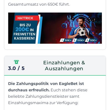
Gesamtumsatz von 650€ führt.
Einzahlungen &
3.0 / 5
Auszahlungen
Die Zahlungspolitik von EagleBet ist
durchaus erfreulich.
Euch stehen diese
beliebte Zahlungsdienstleister samt
Einzahlungsmaxima zur Verfügung: