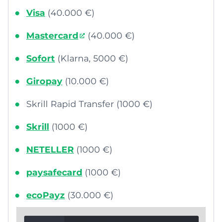
Visa
(40.000 €)
Mastercard
(40.000 €)
Sofort
(Klarna, 5000 €)
Giropay
(10.000 €)
Skrill Rapid Transfer (1000 €)
Skrill
(1000 €)
NETELLER
(1000 €)
paysafecard
(1000 €)
ecoPayz
(30.000 €)