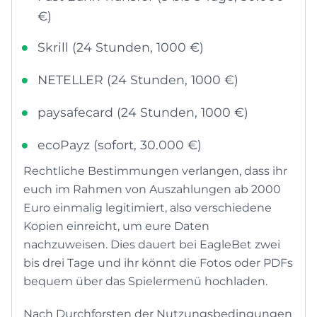
€)
Skrill (24 Stunden, 1000 €)
NETELLER (24 Stunden, 1000 €)
paysafecard (24 Stunden, 1000 €)
ecoPayz (sofort, 30.000 €)
Rechtliche Bestimmungen verlangen, dass ihr
euch im Rahmen von Auszahlungen ab 2000
Euro einmalig legitimiert, also verschiedene
Kopien einreicht, um eure Daten
nachzuweisen. Dies dauert bei EagleBet zwei
bis drei Tage und ihr könnt die Fotos oder PDFs
bequem über das Spielermenü hochladen.
Nach Durchforsten der Nutzungsbedingungen