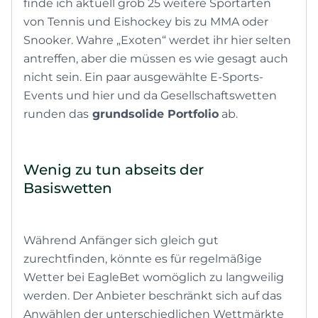
finde ich aktuell grob 25 weitere Sportarten
von Tennis und Eishockey bis zu MMA oder
Snooker. Wahre „Exoten“ werdet ihr hier selten
antreffen, aber die müssen es wie gesagt auch
nicht sein. Ein paar ausgewählte E-Sports-
Events und hier und da Gesellschaftswetten
runden das
grundsolide Portfolio
ab.
Wenig zu tun abseits der
Basiswetten
Während Anfänger sich gleich gut
zurechtfinden, könnte es für regelmäßige
Wetter bei EagleBet womöglich zu langweilig
werden. Der Anbieter beschränkt sich auf das
Anwählen der unterschiedlichen Wettmärkte