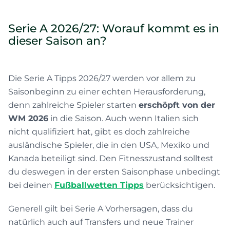
Serie A 2026/27: Worauf kommt es in
dieser Saison an?
Die Serie A Tipps 2026/27 werden vor allem zu
Saisonbeginn zu einer echten Herausforderung,
denn zahlreiche Spieler starten
erschöpft von der
WM 2026
in die Saison. Auch wenn Italien sich
nicht qualifiziert hat, gibt es doch zahlreiche
ausländische Spieler, die in den USA, Mexiko und
Kanada beteiligt sind. Den Fitnesszustand solltest
du deswegen in der ersten Saisonphase unbedingt
bei deinen
Fußballwetten Tipps
berücksichtigen.
Generell gilt bei Serie A Vorhersagen, dass du
natürlich auch auf Transfers und neue Trainer