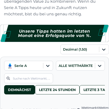
überragenden Value zu kombinieren. Wenn du
Serie A Tipps heute und in Zukunft nutzen
möchtest, bist du bei uns genau richtig.
Unsere Tipps hatten im letzten
Monat eine Erfolgsquote von
%.
Dezimal (1.50)
Serie A
ALLE WETTMÄRKTE
DEMNÄCHST
LETZTE 24 STUNDEN
LETZTE 3 TAG
Wettmarkt
Wettm