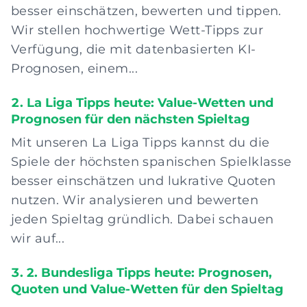
besser einschätzen, bewerten und tippen.
Wir stellen hochwertige Wett-Tipps zur
Verfügung, die mit datenbasierten KI-
Prognosen, einem...
La Liga Tipps heute: Value-Wetten und
Prognosen für den nächsten Spieltag
Mit unseren La Liga Tipps kannst du die
Spiele der höchsten spanischen Spielklasse
besser einschätzen und lukrative Quoten
nutzen. Wir analysieren und bewerten
jeden Spieltag gründlich. Dabei schauen
wir auf...
2. Bundesliga Tipps heute: Prognosen,
Quoten und Value-Wetten für den Spieltag