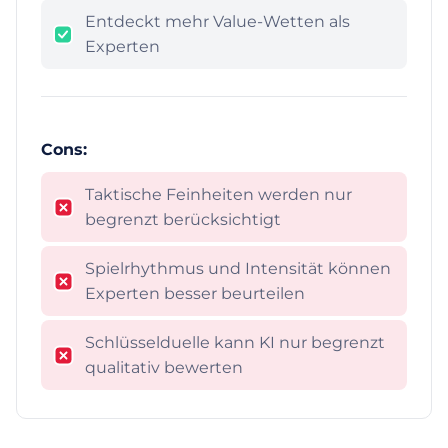
Entdeckt mehr Value-Wetten als
Experten
Cons:
Taktische Feinheiten werden nur
begrenzt berücksichtigt
Spielrhythmus und Intensität können
Experten besser beurteilen
Schlüsselduelle kann KI nur begrenzt
qualitativ bewerten