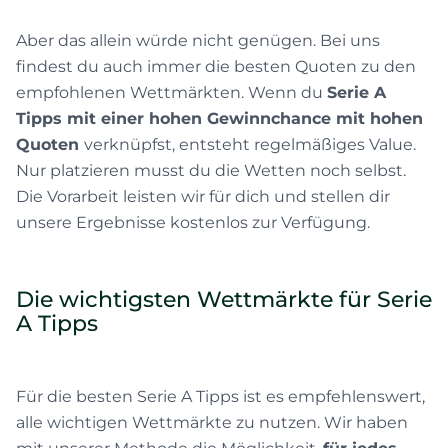
Aber das allein würde nicht genügen. Bei uns
findest du auch immer die besten Quoten zu den
empfohlenen Wettmärkten. Wenn du
Serie A
Tipps mit einer hohen Gewinnchance mit hohen
Quoten
verknüpfst, entsteht regelmäßiges Value.
Nur platzieren musst du die Wetten noch selbst.
Die Vorarbeit leisten wir für dich und stellen dir
unsere Ergebnisse kostenlos zur Verfügung.
Die wichtigsten Wettmärkte für Serie
A Tipps
Für die besten Serie A Tipps ist es empfehlenswert,
alle wichtigen Wettmärkte zu nutzen. Wir haben