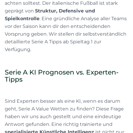
achten solltest. Der italienische Fußball ist stark
geprägt von
Struktur, Defensive und
Spielkontrolle
. Eine gründliche Analyse aller Teams
vor der Saison kann dir den entscheidenden
Vorsprung geben. Wir stellen dir selbstverständlich
detaillierte Serie A Tipps ab Spieltag 1 zur
Verfügung.
Serie A KI Prognosen vs. Experten-
Tipps
Sind Experten besser als eine KI, wenn es darum
geht, Serie A Value Wetten zu finden? Diese Frage
haben wir uns auch gestellt und eine eindeutige
Antwort gefunden. Eine richtig trainierte und
spezialisierte Künstliche Intelligenz
ist nicht nur