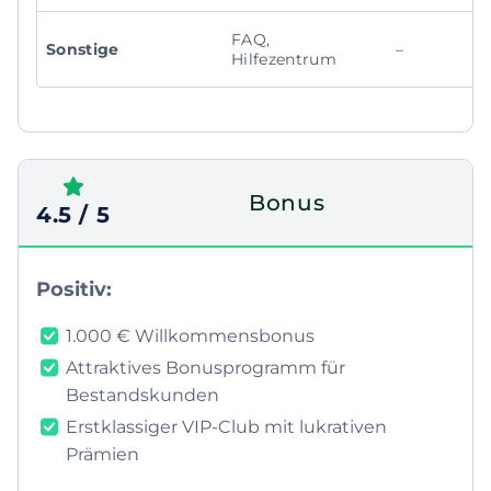
FAQ,
Sonstige
–
Hilfezentrum
Bonus
4.5 / 5
Positiv:
1.000 € Willkommensbonus
Attraktives Bonusprogramm für
Bestandskunden
Erstklassiger VIP-Club mit lukrativen
Prämien