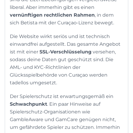
liberal. Aber immerhin gibt es einen
vernünftigen rechtlichen Rahmen
, in dem
sich Betista mit der Curaçao-Lizenz bewegt.
Die Website wirkt seriös und ist technisch
einwandfrei aufgestellt. Das gesamte Angebot
ist mit einer
SSL-Verschlüsselung
versehen,
sodass deine Daten gut geschützt sind. Die
AML- und KYC-Richtlinien der
Glücksspielbehörde von Curaçao werden
tadellos umgesetzt.
Der Spielerschutz ist erwartungsgemäß ein
Schwachpunkt
. Ein paar Hinweise auf
Spielerschutz-Organisationen wie
GambleAware und GamCare genügen nicht,
um gefährdete Spieler zu schützen. Immerhin