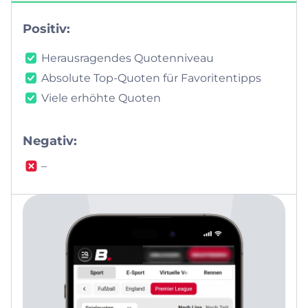
Positiv:
Herausragendes Quotenniveau
Absolute Top-Quoten für Favoritentipps
Viele erhöhte Quoten
Negativ:
–