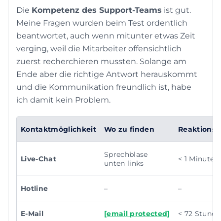
Die
Kompetenz des Support-Teams
ist gut.
Meine Fragen wurden beim Test ordentlich
beantwortet, auch wenn mitunter etwas Zeit
verging, weil die Mitarbeiter offensichtlich
zuerst recherchieren mussten. Solange am
Ende aber die richtige Antwort herauskommt
und die Kommunikation freundlich ist, habe
ich damit kein Problem.
Kontaktmöglichkeit
Wo zu finden
Reaktionsz
Sprechblase
Live-Chat
< 1 Minute
unten links
Hotline
–
–
E-Mail
[email protected]
< 72 Stund