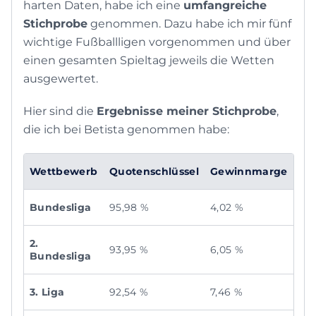
harten Daten, habe ich eine
umfangreiche
Stichprobe
genommen. Dazu habe ich mir fünf
wichtige Fußballligen vorgenommen und über
einen gesamten Spieltag jeweils die Wetten
ausgewertet.
Hier sind die
Ergebnisse meiner Stichprobe
,
die ich bei Betista genommen habe:
Wettbewerb
Quotenschlüssel
Gewinnmarge
Bundesliga
95,98 %
4,02 %
2.
93,95 %
6,05 %
Bundesliga
3. Liga
92,54 %
7,46 %