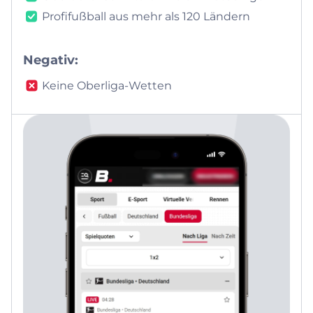
Profifußball aus mehr als 120 Ländern
Negativ:
Keine Oberliga-Wetten