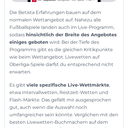
Die Betista Erfahrungen bauen auf dem
normalen Wettangebot auf. Nahezu alle
Fußballspiele landen auch im Live-Programm,
sodass
hinsichtlich der Breite des Angebotes
einiges geboten
wird. Bei der Tiefe des
Programms gibt es die gleichen Kritikpunkte
wie beim Wettangebot. Livewetten auf
Oberliga-Spiele darfst du entsprechend nicht
erwarten.
Es gibt
viele spezifische Live-Wettmärkte
,
etwa Intervallwetten, Restzeit-Wetten und
Flash-Märkte. Das gefällt mir ausgesprochen
gut, auch wenn die Auswahl noch
umfangreicher sein könnte. Verglichen mit den
besten Livewetten-Buchmachern auf dem