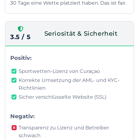
30 Tage eine Wette platziert haben. Das ist fair.
Seriosität & Sicherheit
3.5 / 5
Positiv:
Sportwetten-Lizenz von Curaçao
Korrekte Umsetzung der AML- und KYC-
Richtlinien
Sicher verschlüsselte Website (SSL)
Negativ:
Transparenz zu Lizenz und Betreiber
schwach