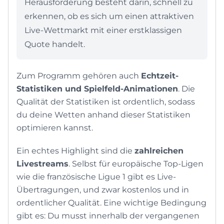
Herausforderung besteht darin, schnell zu
erkennen, ob es sich um einen attraktiven
Live-Wettmarkt mit einer erstklassigen
Quote handelt.
Zum Programm gehören auch
Echtzeit-
Statistiken und Spielfeld-Animationen
. Die
Qualität der Statistiken ist ordentlich, sodass
du deine Wetten anhand dieser Statistiken
optimieren kannst.
Ein echtes Highlight sind die
zahlreichen
Livestreams
. Selbst für europäische Top-Ligen
wie die französische Ligue 1 gibt es Live-
Übertragungen, und zwar kostenlos und in
ordentlicher Qualität. Eine wichtige Bedingung
gibt es: Du musst innerhalb der vergangenen